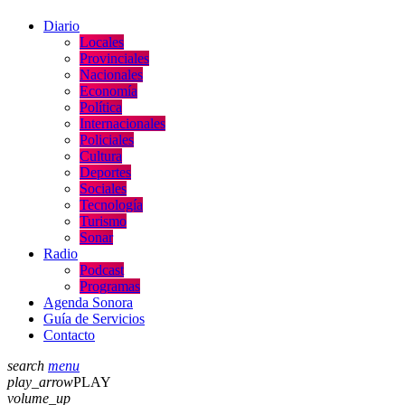
Diario
Locales
Provinciales
Nacionales
Economía
Política
Internacionales
Policiales
Cultura
Deportes
Sociales
Tecnología
Turismo
Sonar
Radio
Podcast
Programas
Agenda Sonora
Guía de Servicios
Contacto
search
menu
play_arrow
PLAY
volume_up