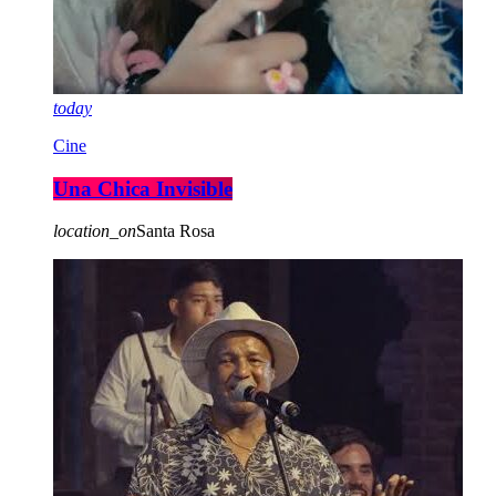
today
Cine
Una Chica Invisible
location_on
Santa Rosa