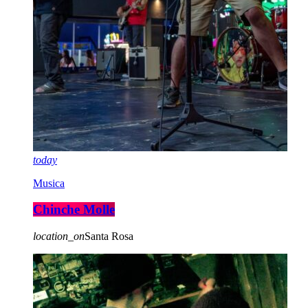
today
Musica
Chinche Molle
location_on
Santa Rosa