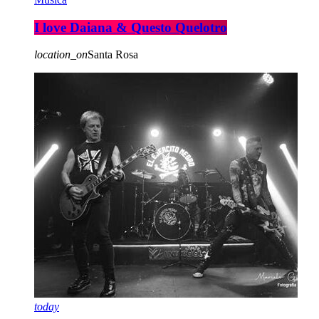
I love Daiana & Questo Quelotro
location_on
Santa Rosa
today