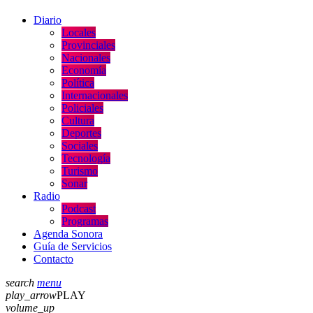
Diario
Locales
Provinciales
Nacionales
Economía
Política
Internacionales
Policiales
Cultura
Deportes
Sociales
Tecnología
Turismo
Sonar
Radio
Podcast
Programas
Agenda Sonora
Guía de Servicios
Contacto
search
menu
play_arrow
PLAY
volume_up