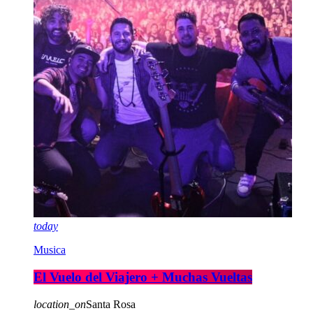
today
Musica
El Vuelo del Viajero + Muchas Vueltas
location_on
Santa Rosa