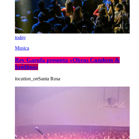
today
Musica
Rey Garufa presenta «Obras Cumbres &
Inéditos»
location_on
Santa Rosa