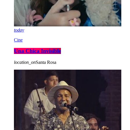
today
Cine
Una Chica Invisible
location_on
Santa Rosa