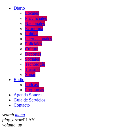
Diario
Locales
Provinciales
Nacionales
Economía
Política
Internacionales
Policiales
Cultura
Deportes
Sociales
Tecnología
Turismo
Sonar
Radio
Podcast
Programas
Agenda Sonora
Guía de Servicios
Contacto
search
menu
play_arrow
PLAY
volume_up