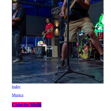
today
Musica
Chinche Molle