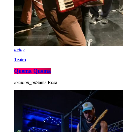
today
Teatro
Quema Quema
location_on
Santa Rosa