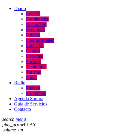
Diario
Locales
Provinciales
Nacionales
Economía
Política
Internacionales
Policiales
Cultura
Deportes
Sociales
Tecnología
Turismo
Sonar
Radio
Podcast
Programas
Agenda Sonora
Guía de Servicios
Contacto
search
menu
play_arrow
PLAY
volume_up