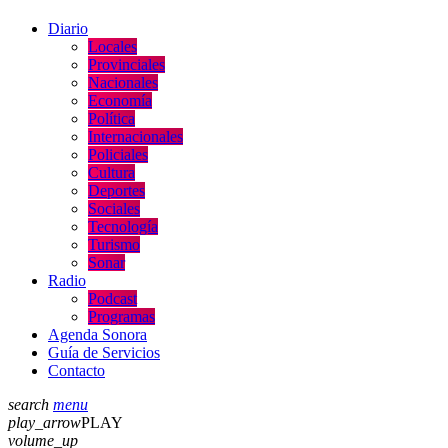
Diario
Locales
Provinciales
Nacionales
Economía
Política
Internacionales
Policiales
Cultura
Deportes
Sociales
Tecnología
Turismo
Sonar
Radio
Podcast
Programas
Agenda Sonora
Guía de Servicios
Contacto
search
menu
play_arrow
PLAY
volume_up