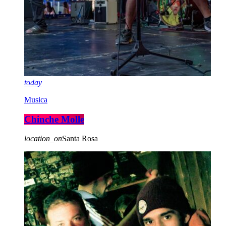
today
Musica
Chinche Molle
location_on
Santa Rosa