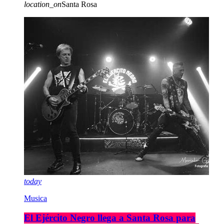
location_on
Santa Rosa
today
Musica
El Ejército Negro llega a Santa Rosa para