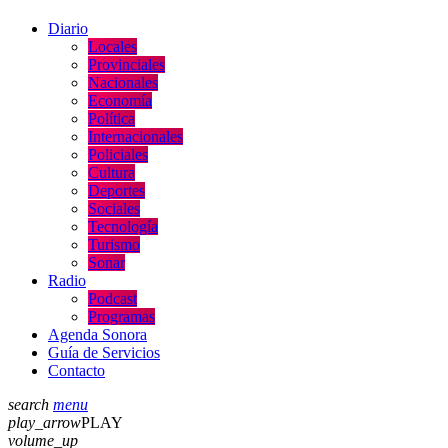
Diario
Locales
Provinciales
Nacionales
Economía
Política
Internacionales
Policiales
Cultura
Deportes
Sociales
Tecnología
Turismo
Sonar
Radio
Podcast
Programas
Agenda Sonora
Guía de Servicios
Contacto
search
menu
play_arrow
PLAY
volume_up