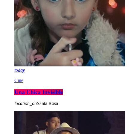
today
Cine
Una Chica Invisible
location_on
Santa Rosa