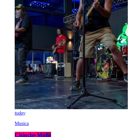
today
Musica
Chinche Molle