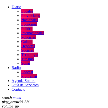
Diario
Locales
Provinciales
Nacionales
Economía
Política
Internacionales
Policiales
Cultura
Deportes
Sociales
Tecnología
Turismo
Sonar
Radio
Podcast
Programas
Agenda Sonora
Guía de Servicios
Contacto
search
menu
play_arrow
PLAY
volume_up