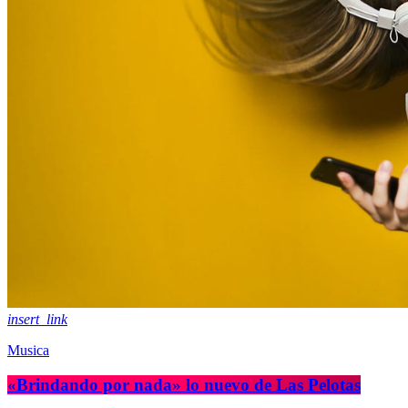
insert_link
Musica
«Brindando por nada» lo nuevo de Las Pelotas