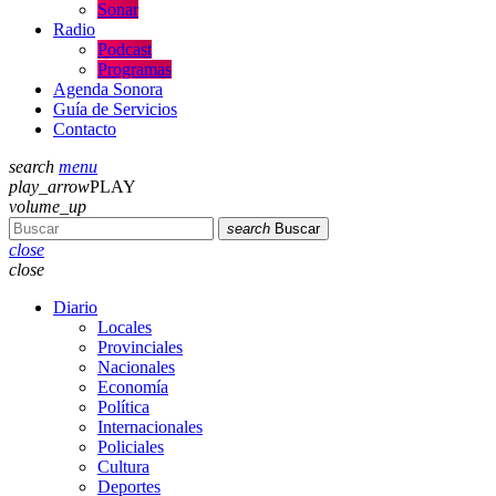
Sonar
Radio
Podcast
Programas
Agenda Sonora
Guía de Servicios
Contacto
search
menu
play_arrow
PLAY
volume_up
search
Buscar
close
close
Diario
Locales
Provinciales
Nacionales
Economía
Política
Internacionales
Policiales
Cultura
Deportes