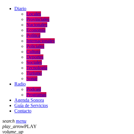
Diario
Locales
Provinciales
Nacionales
Economía
Política
Internacionales
Policiales
Cultura
Deportes
Sociales
Tecnología
Turismo
Sonar
Radio
Podcast
Programas
Agenda Sonora
Guía de Servicios
Contacto
search
menu
play_arrow
PLAY
volume_up