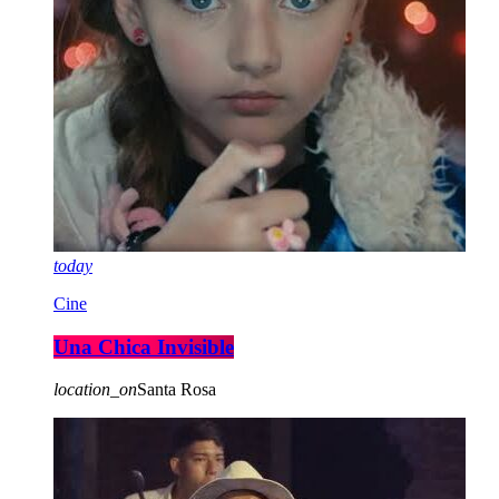
today
Cine
Una Chica Invisible
location_on
Santa Rosa