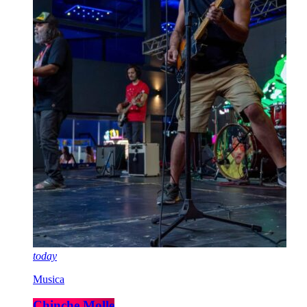
today
Musica
Chinche Molle