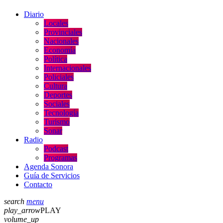
Diario
Locales
Provinciales
Nacionales
Economía
Política
Internacionales
Policiales
Cultura
Deportes
Sociales
Tecnología
Turismo
Sonar
Radio
Podcast
Programas
Agenda Sonora
Guía de Servicios
Contacto
search
menu
play_arrow
PLAY
volume_up