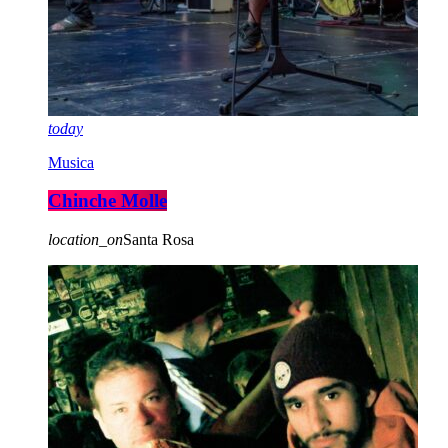
today
Musica
Chinche Molle
location_on
Santa Rosa