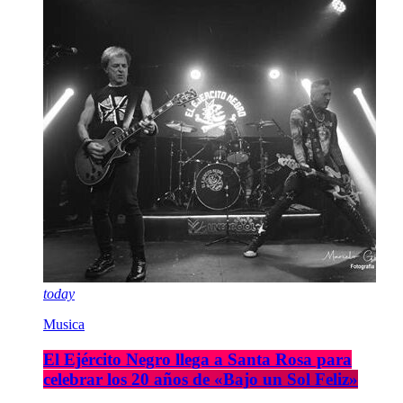
today
Musica
El Ejército Negro llega a Santa Rosa para
celebrar los 20 años de «Bajo un Sol Feliz»