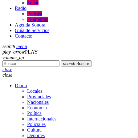
Sonar
Radio
Podcast
Programas
Agenda Sonora
Guía de Servicios
Contacto
search
menu
play_arrow
PLAY
volume_up
search
Buscar
close
close
Diario
Locales
Provinciales
Nacionales
Economía
Política
Internacionales
Policiales
Cultura
Deportes