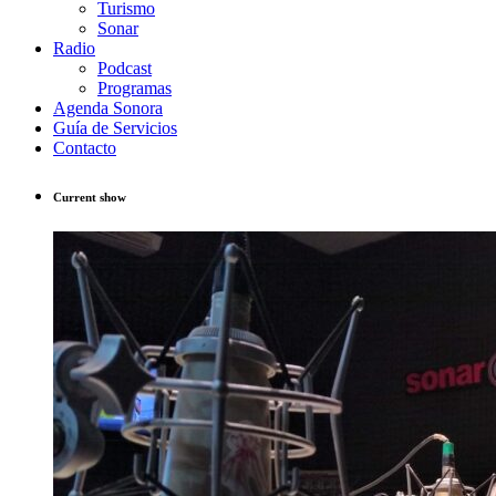
Turismo
Sonar
Radio
Podcast
Programas
Agenda Sonora
Guía de Servicios
Contacto
Current show