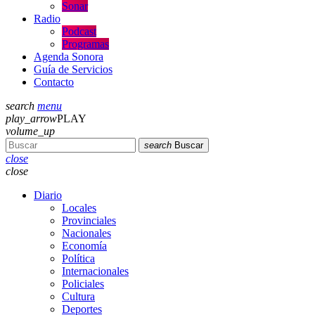
Sonar
Radio
Podcast
Programas
Agenda Sonora
Guía de Servicios
Contacto
search
menu
play_arrow
PLAY
volume_up
search
Buscar
close
close
Diario
Locales
Provinciales
Nacionales
Economía
Política
Internacionales
Policiales
Cultura
Deportes