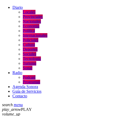
Diario
Locales
Provinciales
Nacionales
Economía
Política
Internacionales
Policiales
Cultura
Deportes
Sociales
Tecnología
Turismo
Sonar
Radio
Podcast
Programas
Agenda Sonora
Guía de Servicios
Contacto
search
menu
play_arrow
PLAY
volume_up