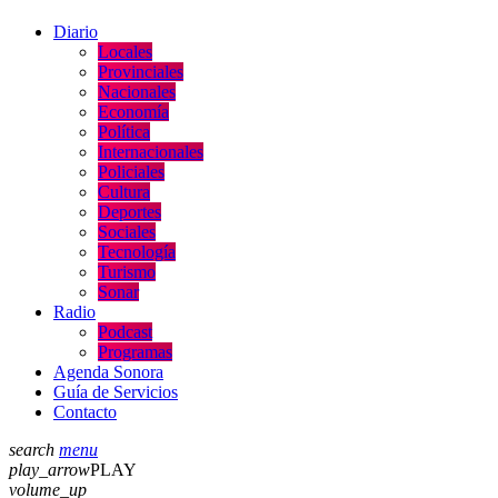
Diario
Locales
Provinciales
Nacionales
Economía
Política
Internacionales
Policiales
Cultura
Deportes
Sociales
Tecnología
Turismo
Sonar
Radio
Podcast
Programas
Agenda Sonora
Guía de Servicios
Contacto
search
menu
play_arrow
PLAY
volume_up