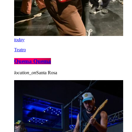
today
Teatro
Quema Quema
location_on
Santa Rosa