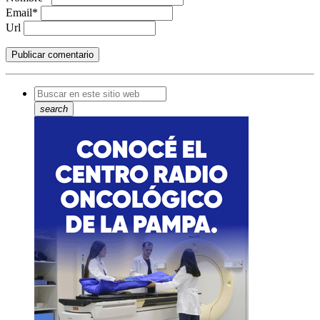
Email*
Url
search