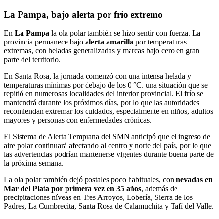
La Pampa, bajo alerta por frío extremo
En
La Pampa
la ola polar también se hizo sentir con fuerza. La
provincia permanece bajo
alerta amarilla
por temperaturas
extremas, con heladas generalizadas y marcas bajo cero en gran
parte del territorio.
En
Santa Rosa
, la jornada comenzó con una intensa helada y
temperaturas mínimas por debajo de los 0 °C, una situación que se
repitió en numerosas localidades del interior provincial. El frío se
mantendrá durante los próximos días, por lo que las autoridades
recomiendan extremar los cuidados, especialmente en niños, adultos
mayores y personas con enfermedades crónicas.
El Sistema de Alerta Temprana del SMN anticipó que el ingreso de
aire polar continuará afectando al centro y norte del país, por lo que
las advertencias podrían mantenerse vigentes durante buena parte de
la próxima semana.
La ola polar también dejó postales poco habituales, con
nevadas en
Mar del Plata
por primera vez en 35 años
, además de
precipitaciones níveas en
Tres Arroyos
,
Lobería
,
Sierra de los
Padres
,
La Cumbrecita
,
Santa Rosa de Calamuchita
y
Tafí del Valle
.