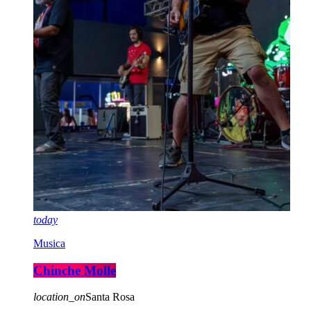
today
Musica
Chinche Molle
location_on
Santa Rosa