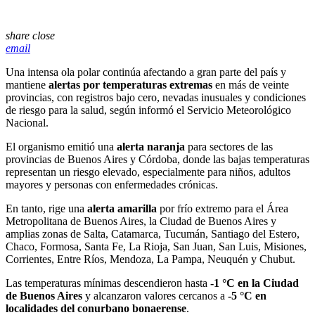
share
close
email
Una intensa ola polar continúa afectando a gran parte del país y
mantiene
alertas por temperaturas extremas
en más de veinte
provincias, con registros bajo cero, nevadas inusuales y condiciones
de riesgo para la salud, según informó el
Servicio Meteorológico
Nacional
.
El organismo emitió una
alerta naranja
para sectores de las
provincias de
Buenos Aires
y
Córdoba
, donde las bajas temperaturas
representan un riesgo elevado, especialmente para niños, adultos
mayores y personas con enfermedades crónicas.
En tanto, rige una
alerta amarilla
por frío extremo para el Área
Metropolitana de Buenos Aires, la Ciudad de Buenos Aires y
amplias zonas de
Salta
,
Catamarca
,
Tucumán
,
Santiago del Estero
,
Chaco
,
Formosa
,
Santa Fe
,
La Rioja
,
San Juan
,
San Luis
,
Misiones
,
Corrientes
,
Entre Ríos
,
Mendoza
,
La Pampa
,
Neuquén
y
Chubut
.
Las temperaturas mínimas descendieron hasta
-1 °C en la Ciudad
de Buenos Aires
y alcanzaron valores cercanos a
-5 °C en
localidades del conurbano bonaerense
.