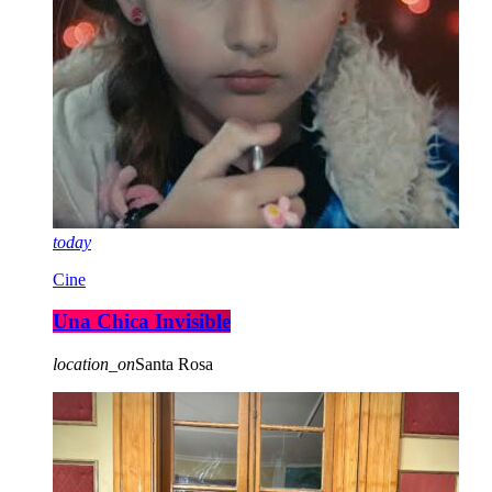
today
Cine
Una Chica Invisible
location_on
Santa Rosa