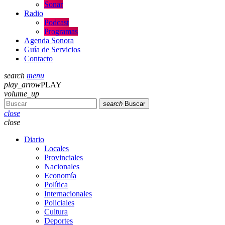
Sonar
Radio
Podcast
Programas
Agenda Sonora
Guía de Servicios
Contacto
search
menu
play_arrow
PLAY
volume_up
search
Buscar
close
close
Diario
Locales
Provinciales
Nacionales
Economía
Política
Internacionales
Policiales
Cultura
Deportes