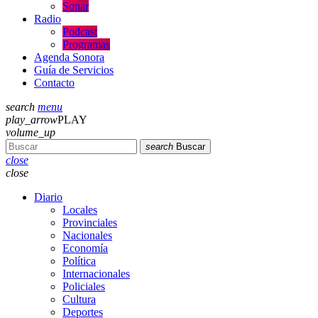
Sonar
Radio
Podcast
Programas
Agenda Sonora
Guía de Servicios
Contacto
search
menu
play_arrow
PLAY
volume_up
search
Buscar
close
close
Diario
Locales
Provinciales
Nacionales
Economía
Política
Internacionales
Policiales
Cultura
Deportes