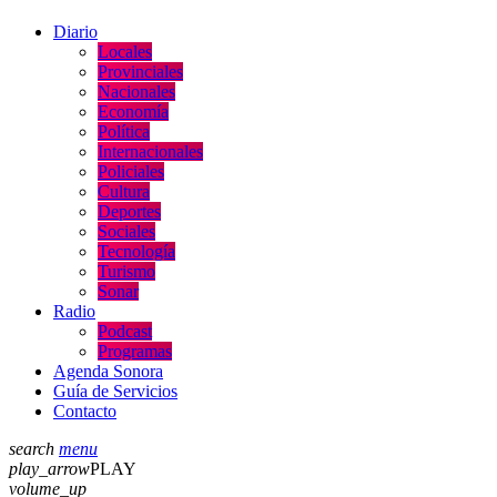
Diario
Locales
Provinciales
Nacionales
Economía
Política
Internacionales
Policiales
Cultura
Deportes
Sociales
Tecnología
Turismo
Sonar
Radio
Podcast
Programas
Agenda Sonora
Guía de Servicios
Contacto
search
menu
play_arrow
PLAY
volume_up