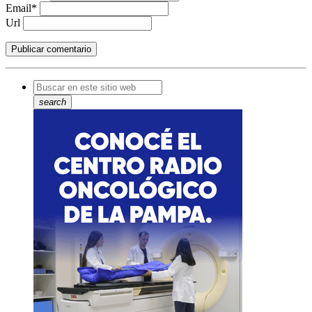
Email*
Url
search