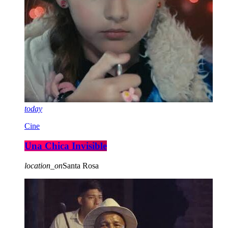
today
Cine
Una Chica Invisible
location_on
Santa Rosa