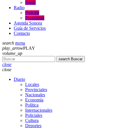
Sonar
Radio
Podcast
Programas
Agenda Sonora
Guía de Servicios
Contacto
search
menu
play_arrow
PLAY
volume_up
search
Buscar
close
close
Diario
Locales
Provinciales
Nacionales
Economía
Política
Internacionales
Policiales
Cultura
Deportes