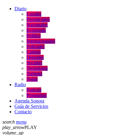
Diario
Locales
Provinciales
Nacionales
Economía
Política
Internacionales
Policiales
Cultura
Deportes
Sociales
Tecnología
Turismo
Sonar
Radio
Podcast
Programas
Agenda Sonora
Guía de Servicios
Contacto
search
menu
play_arrow
PLAY
volume_up