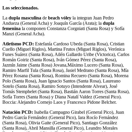
Los seleccionados.
La
dupla masculina
de
beach vóley
la integran Juan Pedro
Andueza (General Acha) y Joaquín García (Arata); la
dupla
femenina
la componen Constanza Corgniati (Santa Rosa) y Sofía
Manzi (General Acha).
Atletismo PCD:
Estefanía Cardoso Ubeda (Santa Rosa), Cristian
Cuello (Miguel Riglos), Martina Frutos (Miguel Riglos), Verónica
Funes Suárez (Santa Rosa), Ailén Gallardo Uribe (Victorica), Carlos
Román Goiriz (Santa Rosa), Iván Gómez Pérez (Santa Rosa),
Jazmín Jaime (Santa Rosa) Jovana,Máximo Lucero (Santa Rosa),
Ramiro Marfil Tula (Santa Rosa), Jasiel Medrano (Santa Rosa), Mía
Pérez Rosana (Santa Rosa), Romina Recuero (Santa Rosa), Morena
Polo (Santa Rosa), Juan Ignacio Santos (Santa Rosa), Laureano
Sotelo (Santa Rosa), Ramiro Sotuyo (Intendente Alvear), José
Tomás Stemphelet (Santa Rosa), Bastián Aaron Torres (Santa Rosa),
Sofía Torres (Santa Rosa) y Diana Natalí Valdez (General Pico).
Boccia: Alejandro Cornejo Laos y Francesco Pidone Belcher.
Natación PCD:
Isabella Campagno Girabel (General Pico), Juan
Pedro García Fernández (General Pico), Iara Rocío Fernández
(Santa Rosa), Olivia Gaite (General Pico), Santiago González
(Santa Rosa), Abril Mansilla (General Pico), Leandro Morales