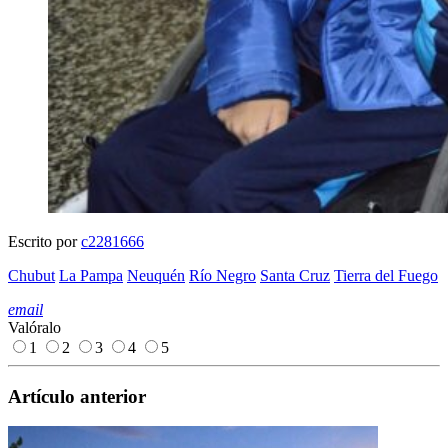
Escrito por
c2281666
Chubut
La Pampa
Neuquén
Río Negro
Santa Cruz
Tierra del Fuego
email
Valóralo
1
2
3
4
5
Artículo anterior