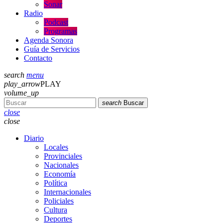
Sonar
Radio
Podcast
Programas
Agenda Sonora
Guía de Servicios
Contacto
search
menu
play_arrow
PLAY
volume_up
search
Buscar
close
close
Diario
Locales
Provinciales
Nacionales
Economía
Política
Internacionales
Policiales
Cultura
Deportes