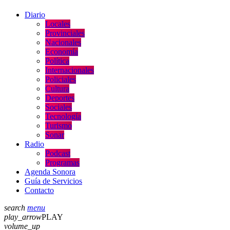
Diario
Locales
Provinciales
Nacionales
Economía
Política
Internacionales
Policiales
Cultura
Deportes
Sociales
Tecnología
Turismo
Sonar
Radio
Podcast
Programas
Agenda Sonora
Guía de Servicios
Contacto
search
menu
play_arrow
PLAY
volume_up