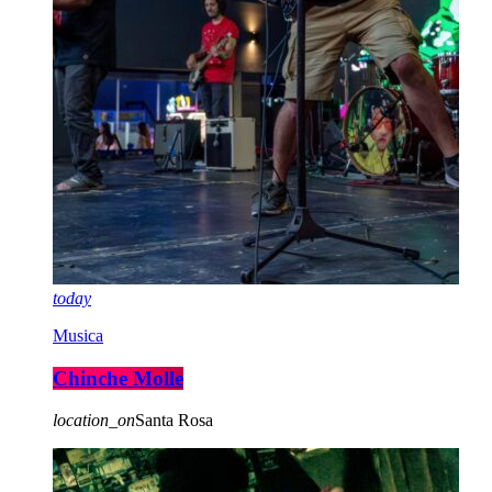
today
Musica
Chinche Molle
location_on
Santa Rosa