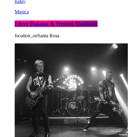
today
Musica
I love Daiana & Questo Quelotro
location_on
Santa Rosa