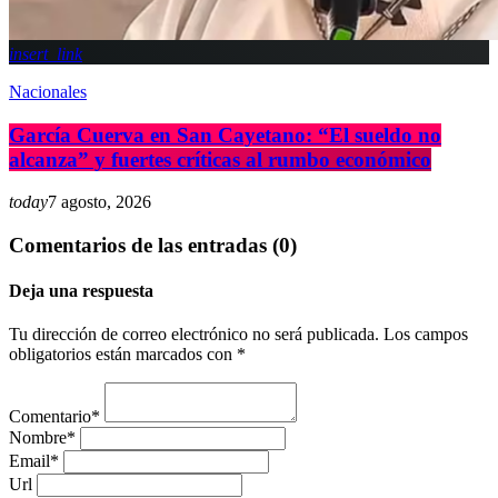
insert_link
Nacionales
García Cuerva en San Cayetano: “El sueldo no
alcanza” y fuertes críticas al rumbo económico
today
7 agosto, 2026
Comentarios de las entradas (0)
Deja una respuesta
Tu dirección de correo electrónico no será publicada. Los campos
obligatorios están marcados con *
Comentario*
Nombre*
Email*
Url