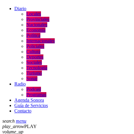
Diario
Locales
Provinciales
Nacionales
Economía
Política
Internacionales
Policiales
Cultura
Deportes
Sociales
Tecnología
Turismo
Sonar
Radio
Podcast
Programas
Agenda Sonora
Guía de Servicios
Contacto
search
menu
play_arrow
PLAY
volume_up