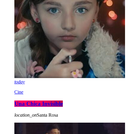
today
Cine
Una Chica Invisible
location_on
Santa Rosa