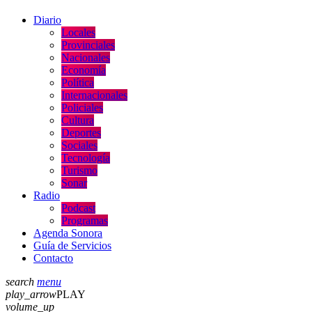
Diario
Locales
Provinciales
Nacionales
Economía
Política
Internacionales
Policiales
Cultura
Deportes
Sociales
Tecnología
Turismo
Sonar
Radio
Podcast
Programas
Agenda Sonora
Guía de Servicios
Contacto
search
menu
play_arrow
PLAY
volume_up