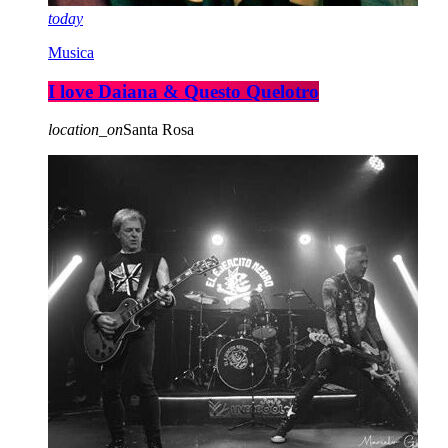
today
Musica
I love Daiana & Questo Quelotro
location_on
Santa Rosa