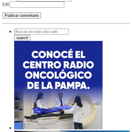
Url
search