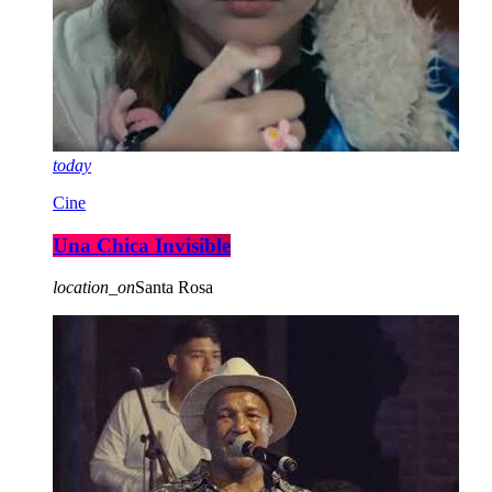
today
Cine
Una Chica Invisible
location_on
Santa Rosa