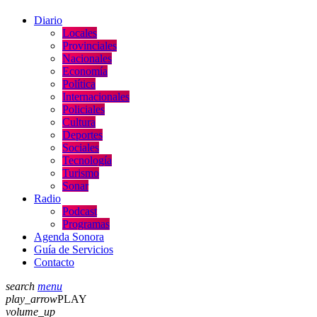
Diario
Locales
Provinciales
Nacionales
Economía
Política
Internacionales
Policiales
Cultura
Deportes
Sociales
Tecnología
Turismo
Sonar
Radio
Podcast
Programas
Agenda Sonora
Guía de Servicios
Contacto
search
menu
play_arrow
PLAY
volume_up