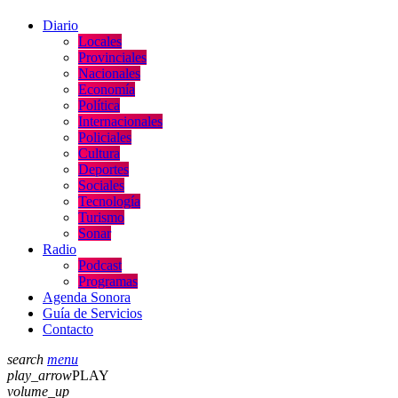
Diario
Locales
Provinciales
Nacionales
Economía
Política
Internacionales
Policiales
Cultura
Deportes
Sociales
Tecnología
Turismo
Sonar
Radio
Podcast
Programas
Agenda Sonora
Guía de Servicios
Contacto
search
menu
play_arrow
PLAY
volume_up