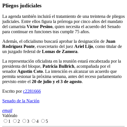
Pliegos judiciales
La agenda también incluirá el tratamiento de una treintena de pliegos
judiciales. Entre ellos figura la prórroga por cinco años del mandato
del camarista
Víctor Pesino
, quien necesita el acuerdo del Senado
para continuar en funciones tras cumplir 75 años.
Además, el oficialismo buscará aprobar la designación de
Juan
Rodríguez Ponte
, exsecretario del juez
Ariel Lijo
, como titular de
un juzgado federal de
Lomas de Zamora
.
La representación oficialista en la reunión estará encabezada por la
presidenta del bloque,
Patricia Bullrich
, acompañada por el
senador
Agustín Coto
. La intención es alcanzar un acuerdo que
permita sesionar la próxima semana, antes del receso parlamentario
previsto entre el
20 de julio y el 3 de agosto
.
Escrito por
c2281666
Senado de la Nación
email
Valóralo
1
2
3
4
5