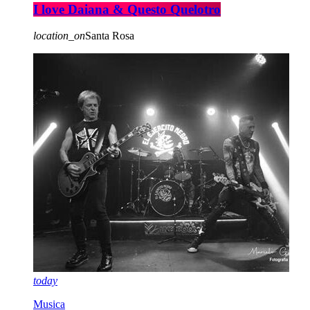
I love Daiana & Questo Quelotro
location_on
Santa Rosa
today
Musica