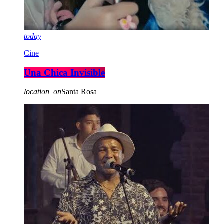
today
Cine
Una Chica Invisible
location_on
Santa Rosa