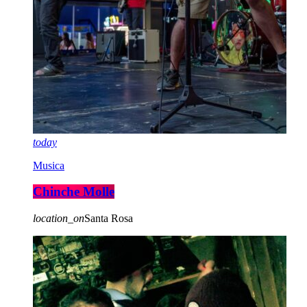
today
Musica
Chinche Molle
location_on
Santa Rosa