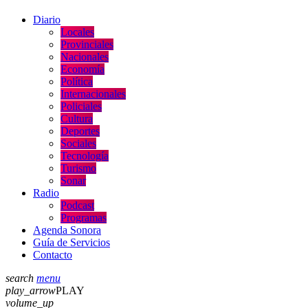
Diario
Locales
Provinciales
Nacionales
Economía
Política
Internacionales
Policiales
Cultura
Deportes
Sociales
Tecnología
Turismo
Sonar
Radio
Podcast
Programas
Agenda Sonora
Guía de Servicios
Contacto
search
menu
play_arrow
PLAY
volume_up