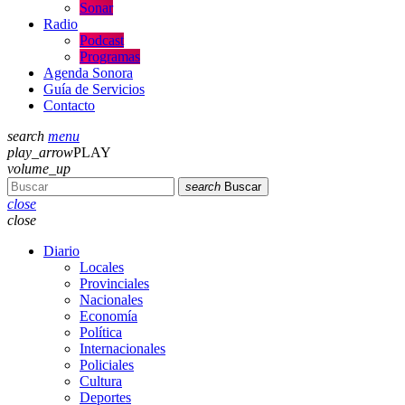
Sonar
Radio
Podcast
Programas
Agenda Sonora
Guía de Servicios
Contacto
search
menu
play_arrow
PLAY
volume_up
search
Buscar
close
close
Diario
Locales
Provinciales
Nacionales
Economía
Política
Internacionales
Policiales
Cultura
Deportes