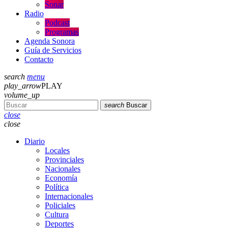
Sonar
Radio
Podcast
Programas
Agenda Sonora
Guía de Servicios
Contacto
search
menu
play_arrow
PLAY
volume_up
search
Buscar
close
close
Diario
Locales
Provinciales
Nacionales
Economía
Política
Internacionales
Policiales
Cultura
Deportes