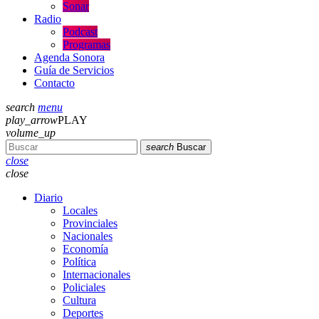
Sonar
Radio
Podcast
Programas
Agenda Sonora
Guía de Servicios
Contacto
search
menu
play_arrow
PLAY
volume_up
search
Buscar
close
close
Diario
Locales
Provinciales
Nacionales
Economía
Política
Internacionales
Policiales
Cultura
Deportes