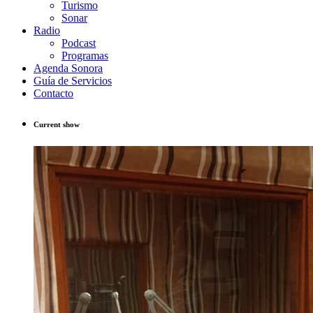
Turismo
Sonar
Radio
Podcast
Programas
Agenda Sonora
Guía de Servicios
Contacto
Current show