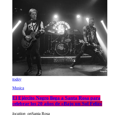
today
Musica
El Ejército Negro llega a Santa Rosa para
celebrar los 20 años de «Bajo un Sol Feliz»
location_on
Santa Rosa