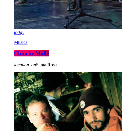
today
Musica
Chinche Molle
location_on
Santa Rosa