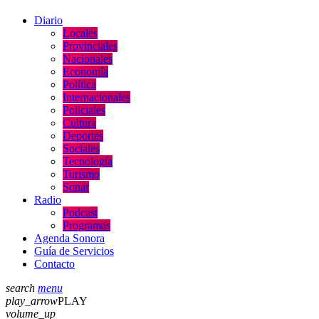
Diario
Locales
Provinciales
Nacionales
Economía
Política
Internacionales
Policiales
Cultura
Deportes
Sociales
Tecnología
Turismo
Sonar
Radio
Podcast
Programas
Agenda Sonora
Guía de Servicios
Contacto
search
menu
play_arrow
PLAY
volume_up