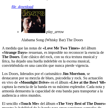
file_download
play_arrow
Alabama Song (Whisky Bar)
The Doors
A medida que las notas de
«Love Me Two Times»
del álbum
«Strange Days»
resuenan, es imposible no reconocer la esencia de
The Doors
. Este clásico del rock, con su rica textura musical y
lírica, ha dejado una huella indeleble en la escena musical,
convirtiéndola en una canción que nunca pierde vigencia.
Los Doors, liderados por el carismático
Jim Morrison
, se
destacaron por su mezcla de blues, psicodelia y rock. Su actuación
en vivo de
«Moonlight Drive»
en el álbum
«Live at the Bowl ’68»
captura la esencia de la banda en su máximo esplendor. Cada nota y
armonía demuestra la capacidad de esta banda para transportar a la
audiencia a otros mundos.
El sencillo
«Touch Me»
del álbum
«The Very Best of The Doors»
muestra la habilidad de la banda para crear canciones cargadas de