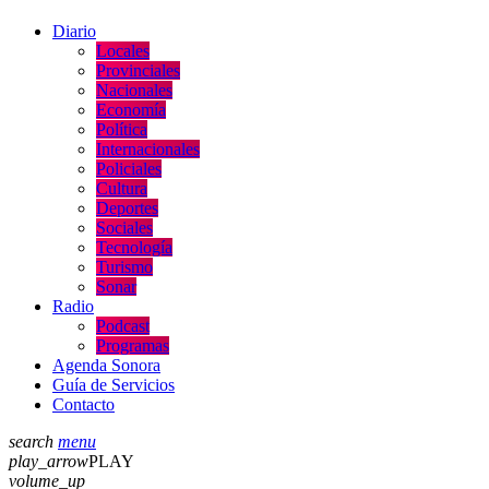
Diario
Locales
Provinciales
Nacionales
Economía
Política
Internacionales
Policiales
Cultura
Deportes
Sociales
Tecnología
Turismo
Sonar
Radio
Podcast
Programas
Agenda Sonora
Guía de Servicios
Contacto
search
menu
play_arrow
PLAY
volume_up