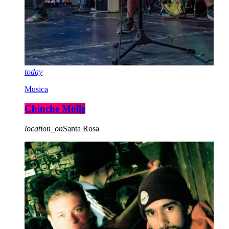
today
Musica
Chinche Molle
location_on
Santa Rosa