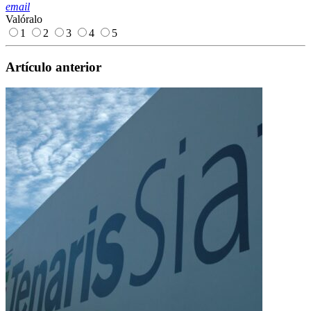
email
Valóralo
1
2
3
4
5
Artículo anterior