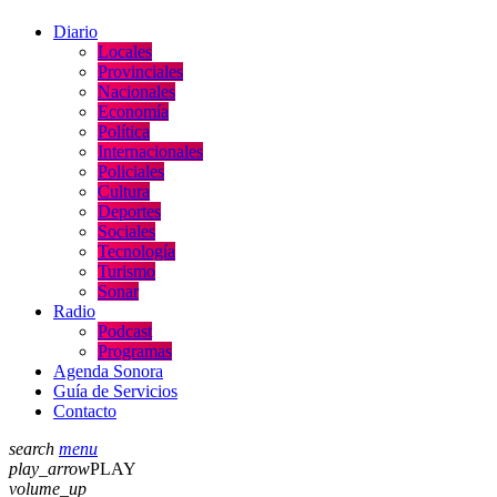
Diario
Locales
Provinciales
Nacionales
Economía
Política
Internacionales
Policiales
Cultura
Deportes
Sociales
Tecnología
Turismo
Sonar
Radio
Podcast
Programas
Agenda Sonora
Guía de Servicios
Contacto
search
menu
play_arrow
PLAY
volume_up