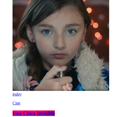
today
Cine
Una Chica Invisible