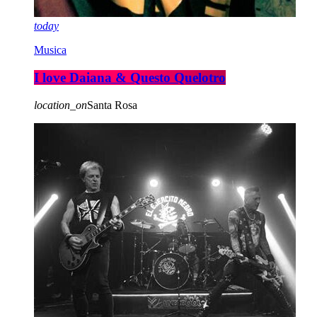
today
Musica
I love Daiana & Questo Quelotro
location_on
Santa Rosa