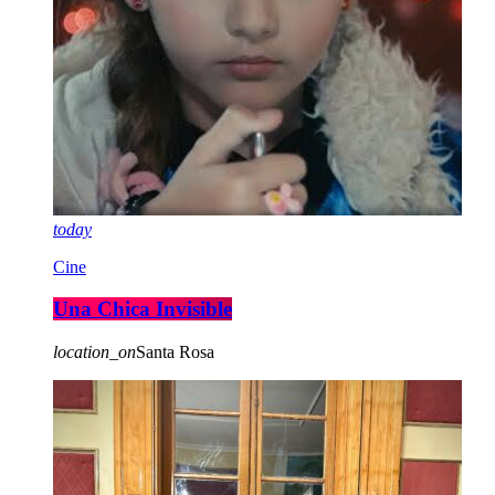
today
Cine
Una Chica Invisible
location_on
Santa Rosa