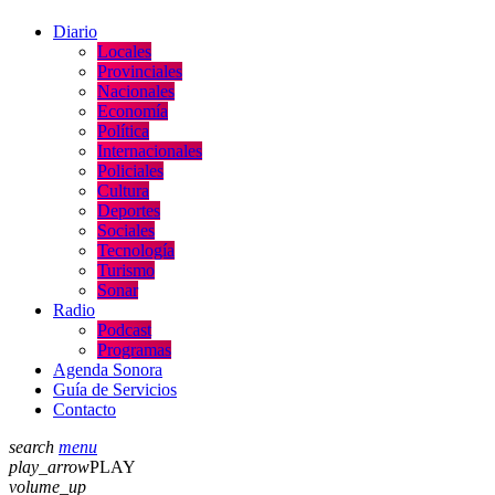
Diario
Locales
Provinciales
Nacionales
Economía
Política
Internacionales
Policiales
Cultura
Deportes
Sociales
Tecnología
Turismo
Sonar
Radio
Podcast
Programas
Agenda Sonora
Guía de Servicios
Contacto
search
menu
play_arrow
PLAY
volume_up