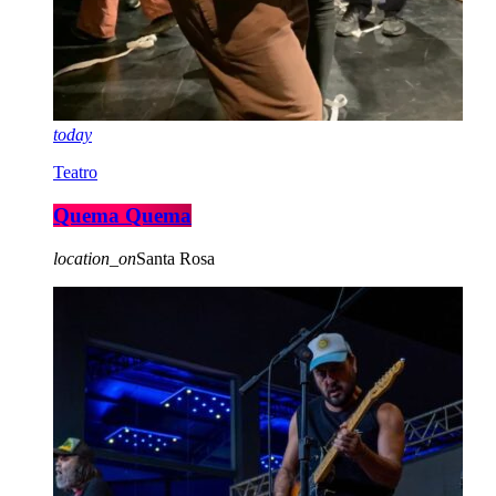
today
Teatro
Quema Quema
location_on
Santa Rosa