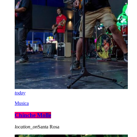
today
Musica
Chinche Molle
location_on
Santa Rosa