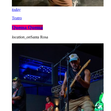
today
Teatro
Quema Quema
location_on
Santa Rosa