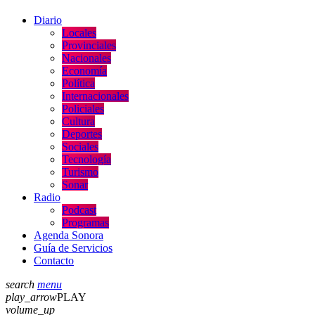
Diario
Locales
Provinciales
Nacionales
Economía
Política
Internacionales
Policiales
Cultura
Deportes
Sociales
Tecnología
Turismo
Sonar
Radio
Podcast
Programas
Agenda Sonora
Guía de Servicios
Contacto
search
menu
play_arrow
PLAY
volume_up