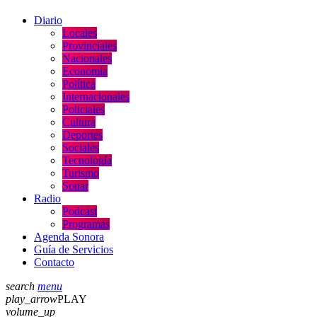
Diario
Locales
Provinciales
Nacionales
Economía
Política
Internacionales
Policiales
Cultura
Deportes
Sociales
Tecnología
Turismo
Sonar
Radio
Podcast
Programas
Agenda Sonora
Guía de Servicios
Contacto
search
menu
play_arrow
PLAY
volume_up