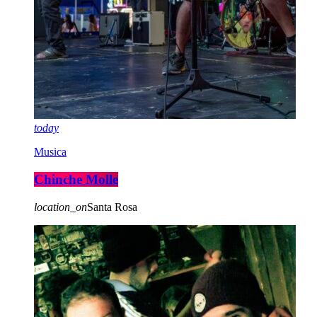
today
Musica
Chinche Molle
location_on
Santa Rosa