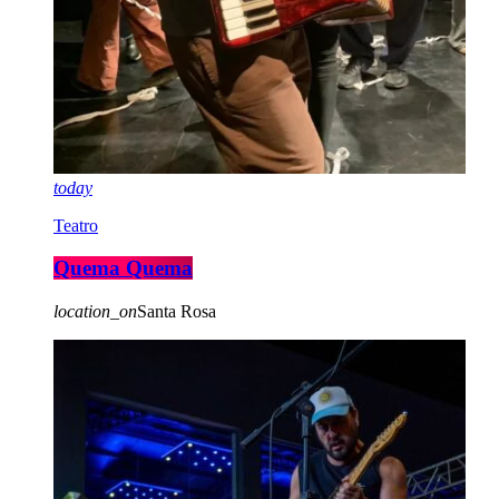
today
Teatro
Quema Quema
location_on
Santa Rosa