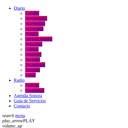
Diario
Locales
Provinciales
Nacionales
Economía
Política
Internacionales
Policiales
Cultura
Deportes
Sociales
Tecnología
Turismo
Sonar
Radio
Podcast
Programas
Agenda Sonora
Guía de Servicios
Contacto
search
menu
play_arrow
PLAY
volume_up