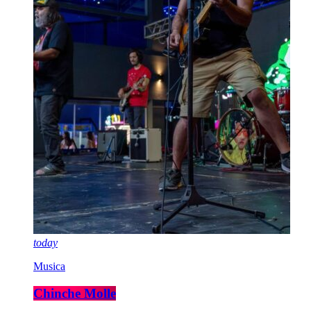
today
Musica
Chinche Molle