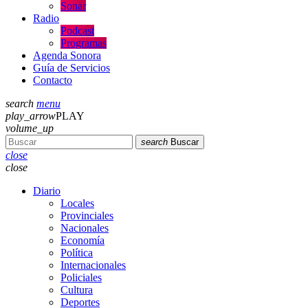
Sonar
Radio
Podcast
Programas
Agenda Sonora
Guía de Servicios
Contacto
search
menu
play_arrow
PLAY
volume_up
search
Buscar
close
close
Diario
Locales
Provinciales
Nacionales
Economía
Política
Internacionales
Policiales
Cultura
Deportes