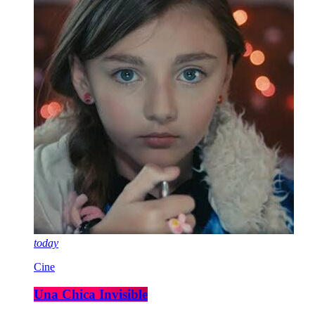
today
Cine
Una Chica Invisible