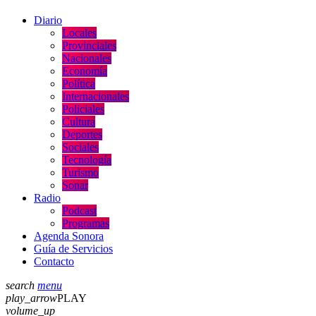
Diario
Locales
Provinciales
Nacionales
Economía
Política
Internacionales
Policiales
Cultura
Deportes
Sociales
Tecnología
Turismo
Sonar
Radio
Podcast
Programas
Agenda Sonora
Guía de Servicios
Contacto
search
menu
play_arrow
PLAY
volume_up