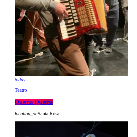
today
Teatro
Quema Quema
location_on
Santa Rosa