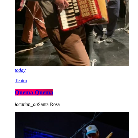
today
Teatro
Quema Quema
location_on
Santa Rosa