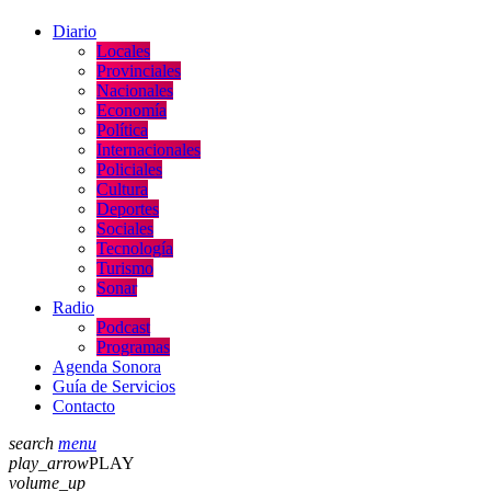
Diario
Locales
Provinciales
Nacionales
Economía
Política
Internacionales
Policiales
Cultura
Deportes
Sociales
Tecnología
Turismo
Sonar
Radio
Podcast
Programas
Agenda Sonora
Guía de Servicios
Contacto
search
menu
play_arrow
PLAY
volume_up