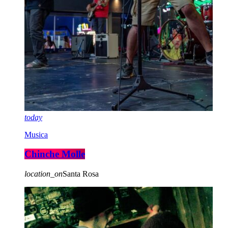
today
Musica
Chinche Molle
location_on
Santa Rosa