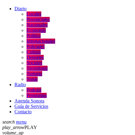
Diario
Locales
Provinciales
Nacionales
Economía
Política
Internacionales
Policiales
Cultura
Deportes
Sociales
Tecnología
Turismo
Sonar
Radio
Podcast
Programas
Agenda Sonora
Guía de Servicios
Contacto
search
menu
play_arrow
PLAY
volume_up