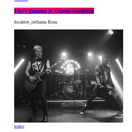
I love Daiana & Questo Quelotro
location_on
Santa Rosa
today