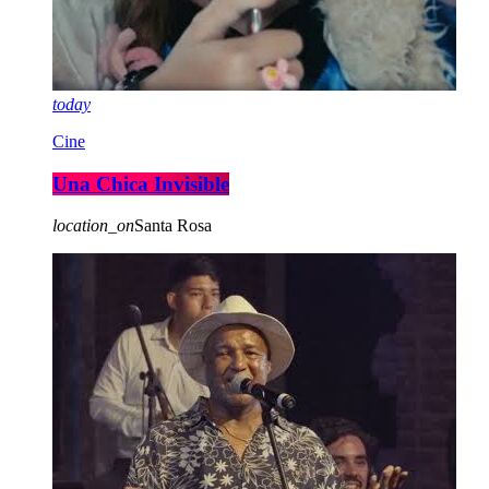
today
Cine
Una Chica Invisible
location_on
Santa Rosa