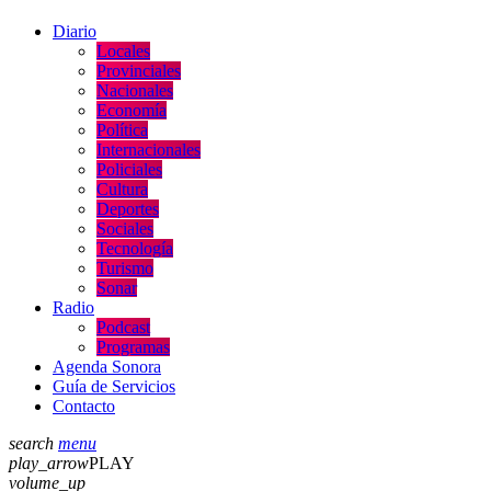
Diario
Locales
Provinciales
Nacionales
Economía
Política
Internacionales
Policiales
Cultura
Deportes
Sociales
Tecnología
Turismo
Sonar
Radio
Podcast
Programas
Agenda Sonora
Guía de Servicios
Contacto
search
menu
play_arrow
PLAY
volume_up