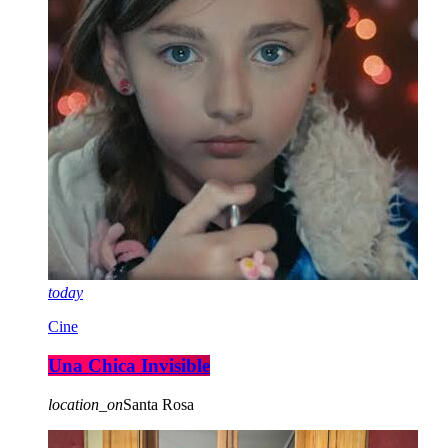
today
Cine
Una Chica Invisible
location_on
Santa Rosa