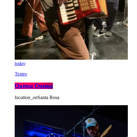
today
Teatro
Quema Quema
location_on
Santa Rosa