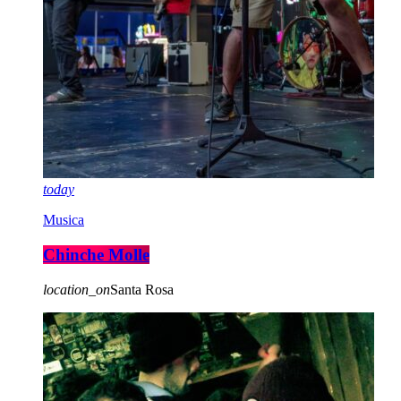
today
Musica
Chinche Molle
location_on
Santa Rosa