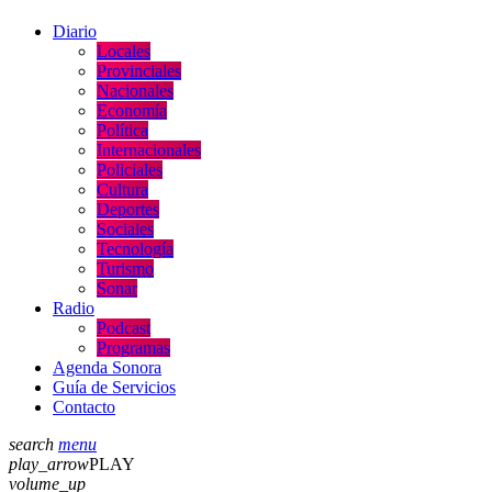
Diario
Locales
Provinciales
Nacionales
Economía
Política
Internacionales
Policiales
Cultura
Deportes
Sociales
Tecnología
Turismo
Sonar
Radio
Podcast
Programas
Agenda Sonora
Guía de Servicios
Contacto
search
menu
play_arrow
PLAY
volume_up