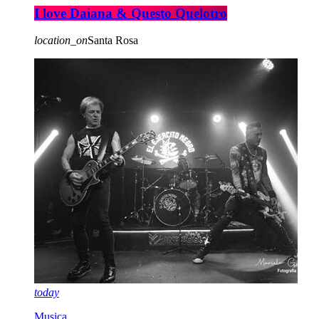
I love Daiana & Questo Quelotro
location_on
Santa Rosa
today
Musica