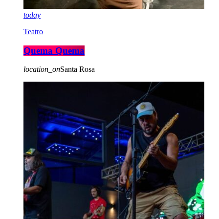
today
Teatro
Quema Quema
location_on
Santa Rosa