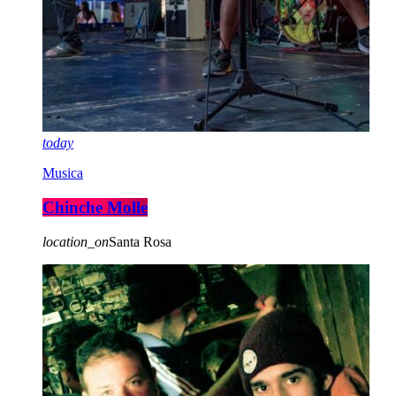
today
Musica
Chinche Molle
location_on
Santa Rosa