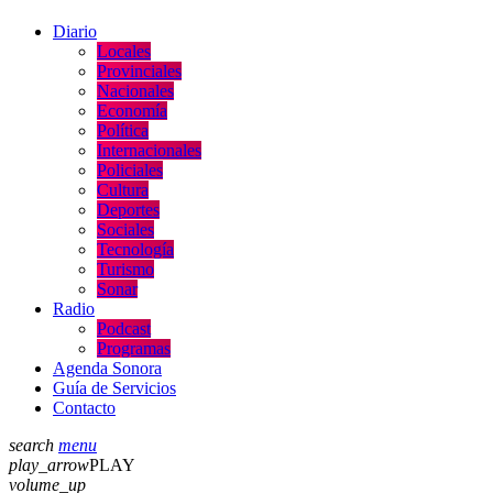
Diario
Locales
Provinciales
Nacionales
Economía
Política
Internacionales
Policiales
Cultura
Deportes
Sociales
Tecnología
Turismo
Sonar
Radio
Podcast
Programas
Agenda Sonora
Guía de Servicios
Contacto
search
menu
play_arrow
PLAY
volume_up