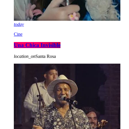
today
Cine
Una Chica Invisible
location_on
Santa Rosa