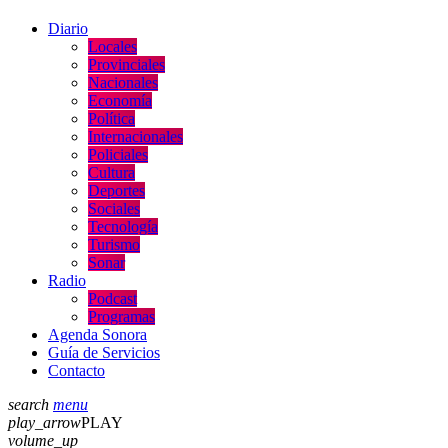
Diario
Locales
Provinciales
Nacionales
Economía
Política
Internacionales
Policiales
Cultura
Deportes
Sociales
Tecnología
Turismo
Sonar
Radio
Podcast
Programas
Agenda Sonora
Guía de Servicios
Contacto
search
menu
play_arrow
PLAY
volume_up