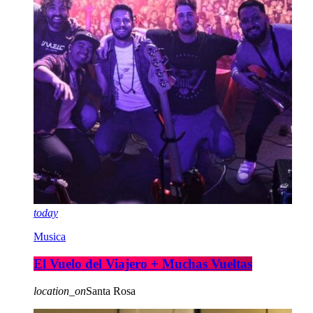
today
Musica
El Vuelo del Viajero + Muchas Vueltas
location_on
Santa Rosa