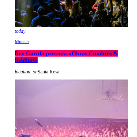
today
Musica
Rey Garufa presenta «Obras Cumbres &
Inéditos»
location_on
Santa Rosa