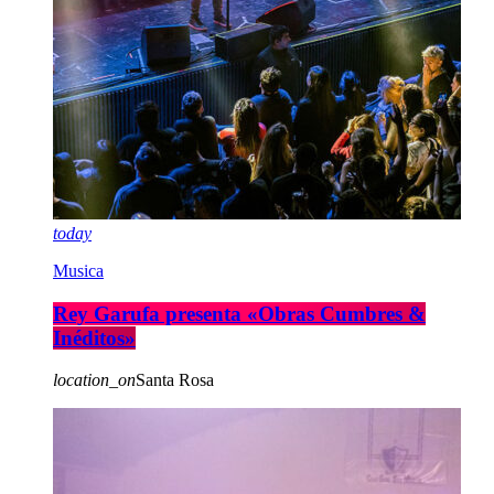
today
Musica
Rey Garufa presenta «Obras Cumbres &
Inéditos»
location_on
Santa Rosa