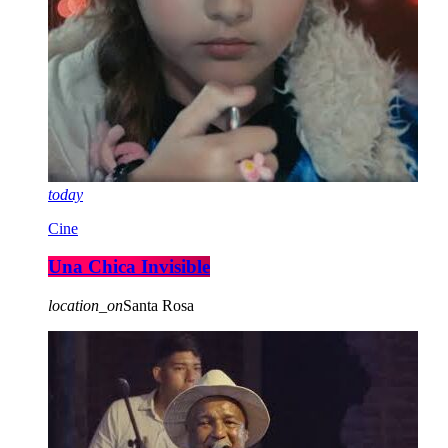
today
Cine
Una Chica Invisible
location_on
Santa Rosa