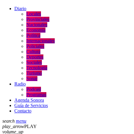
Diario
Locales
Provinciales
Nacionales
Economía
Política
Internacionales
Policiales
Cultura
Deportes
Sociales
Tecnología
Turismo
Sonar
Radio
Podcast
Programas
Agenda Sonora
Guía de Servicios
Contacto
search
menu
play_arrow
PLAY
volume_up