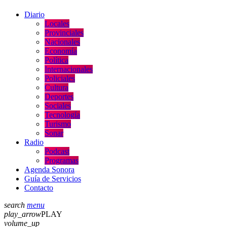
Diario
Locales
Provinciales
Nacionales
Economía
Política
Internacionales
Policiales
Cultura
Deportes
Sociales
Tecnología
Turismo
Sonar
Radio
Podcast
Programas
Agenda Sonora
Guía de Servicios
Contacto
search
menu
play_arrow
PLAY
volume_up