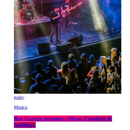
today
Musica
Rey Garufa presenta «Obras Cumbres &
Inéditos»