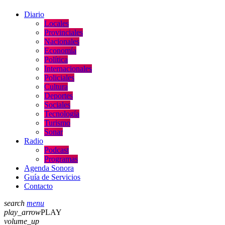
Diario
Locales
Provinciales
Nacionales
Economía
Política
Internacionales
Policiales
Cultura
Deportes
Sociales
Tecnología
Turismo
Sonar
Radio
Podcast
Programas
Agenda Sonora
Guía de Servicios
Contacto
search
menu
play_arrow
PLAY
volume_up