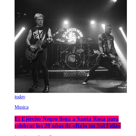
today
Musica
El Ejército Negro llega a Santa Rosa para
celebrar los 20 años de «Bajo un Sol Feliz»