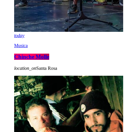
today
Musica
Chinche Molle
location_on
Santa Rosa