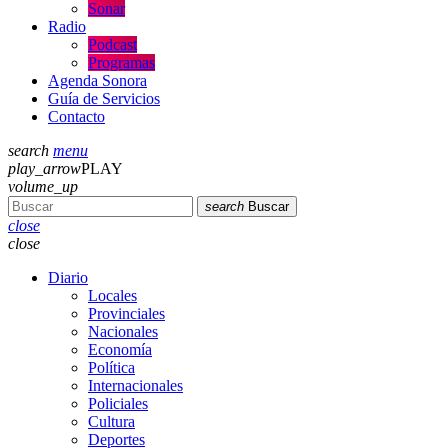
Sonar
Radio
Podcast
Programas
Agenda Sonora
Guía de Servicios
Contacto
search
menu
play_arrow
PLAY
volume_up
search
Buscar
close
close
Diario
Locales
Provinciales
Nacionales
Economía
Política
Internacionales
Policiales
Cultura
Deportes