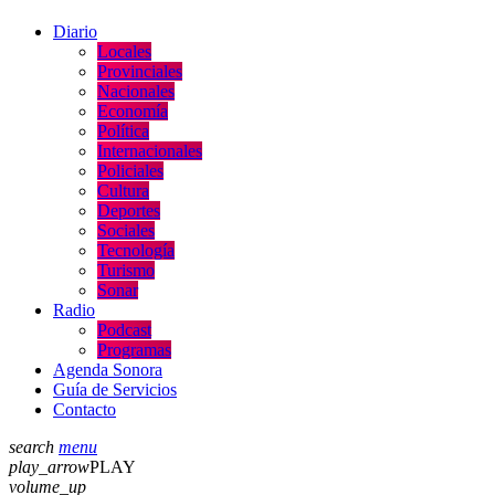
Diario
Locales
Provinciales
Nacionales
Economía
Política
Internacionales
Policiales
Cultura
Deportes
Sociales
Tecnología
Turismo
Sonar
Radio
Podcast
Programas
Agenda Sonora
Guía de Servicios
Contacto
search
menu
play_arrow
PLAY
volume_up