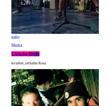
today
Musica
Chinche Molle
location_on
Santa Rosa