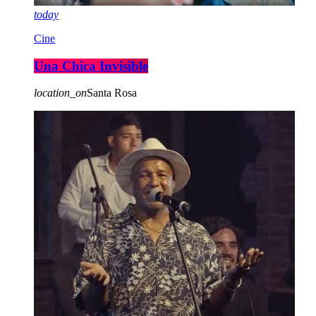
today
Cine
Una Chica Invisible
location_on
Santa Rosa