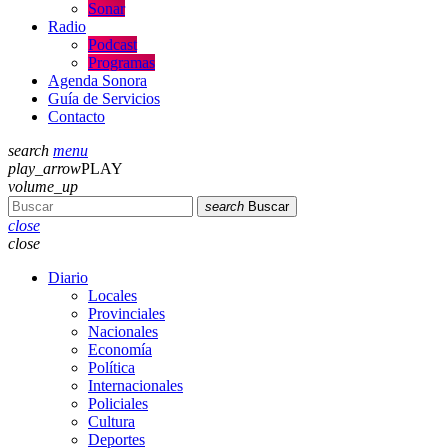
Sonar
Radio
Podcast
Programas
Agenda Sonora
Guía de Servicios
Contacto
search
menu
play_arrow
PLAY
volume_up
search
Buscar
close
close
Diario
Locales
Provinciales
Nacionales
Economía
Política
Internacionales
Policiales
Cultura
Deportes